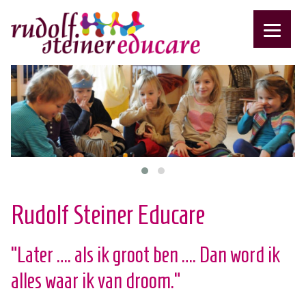
Rudolf Steiner Educare
“Later …. als ik groot ben …. Dan word ik
alles waar ik van droom.”